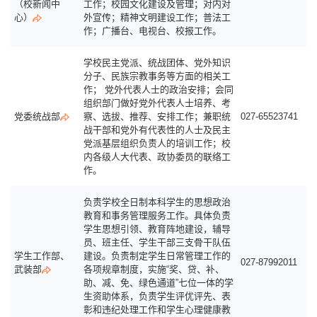
（校新闻中
工作；校园文化建设及管理；对内对
心）
外宣传；精神文明建设工作；普法工
作；广播台、电视台、校报工作。
学校民主党派、统战团体、党外知识
分子、民族宗教事务等方面的相关工
作； 党外代表人士的政治安排；会同
组织部门做好党外代表人士培养、考
党委统战部
察、选拔、推荐、安排工作；兼职统
027-65523741
战干部和党外有代表性的人士及民主
党派基层组织负责人的培训工作；校
内各级人大代表、政协委员的联络工
作。
负责学校全日制本科学生的思想政治
教育和事务管理服务工作。具体负责
学生思想引领、教育阵地建设，辅导
员、班主任、学生干部三支骨干队伍
学生工作部、
建设。负责制定学生日常管理工作的
027-87992011
武装部
各项规章制度，实施“奖、贷、补、
助、减、免、绿色通道”七位一体的学
生资助体系，负责学生评优评先、表
彰和违纪处理工作和学生心理健康教