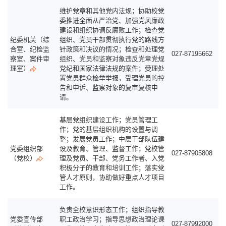
维护党章和其他党内法规；协助校党
委推进全面从严治党、加强党风廉政
建设和组织协调反腐败工作；检查党
纪委机关
（综
组织、党员干部贯彻执行党的路线方
合室、纪检监
针政策和决议的情况；检查和处理党
027-87195662
察室、案件审
组织、党员和监察对象违反党章党规
理室）
党纪和国家法律法规的案件；受理处
置党员群众检举举报，受理党员的控
告和申诉、监察对象的复审复核申
请。
基层党组织建设工作；党员管理工
作；党的基层组织机构的设置与调
整；发展党员工作；中层干部队伍建
党委组织部
设及教育、管理、监督工作；党校管
027-87905808
（党校）
理及党员、干部、党务工作者、入党
积极分子的教育和培训工作；落实党
管人才原则，协助做好重点人才项目
工作。
负责全校意识形态工作；组织指导教
党委宣传部
职工政治学习；指导思想政治理论课
027-87992000