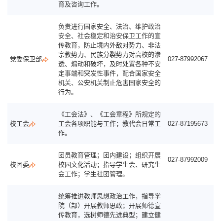
育及咨询工作。
负责进行国家安全、法治、维护政治
安全、社会稳定和治安保卫工作的宣
传教育，防止境内外敌对势力、非法
宗教势力、民族分裂势力对高校的渗
党委保卫部
027-87992067
透、煽动和破坏，及时处置各种不安
定事端和突发性事件，配合国家安全
机关、公安机关制止危害国家安全的
行为。
《工会法》、《工会章程》所规定的
校工会
工会各项职能与工作；教代会日常工
027-87195673
作。
团员教育管理；团内建设；组织开展
027-87992009
校团委
校园文化活动；指导学生会、研究生
会工作；学生社团管理。
统筹推进教师思想政治工作，指导学
院（部）开展教师思政；开展师德宣
传教育，选树师德先进典型；建立健