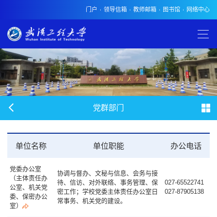
门户
领导信箱
教师邮箱
图书馆
网络中心
党群部门
单位名称
单位职能
办公电话
党委办公室
协调与督办、文秘与信息、会务与接
（主体责任办
待、信访、对外联络、事务管理、保
027-65522741
公室、
机关党
密工作；学校党委主体责任办公室日
027-87905138
委
、
保密办公
常事务、机关党的建设。
室）